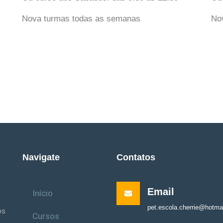
Nova turmas todas as semanas
No
Navigate
Contatos
Email
Início
pet.escola.cherrie@hotma
os
Cursos